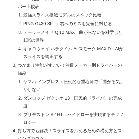
バー比較表
最強スライス撲滅モデルのスペック比較
PING G430 SFT：右へのミスを完全に封じる
テーラーメイド Qi10 MAX：曲がらないを科学した
10Kの世界
キャロウェイ パラダイム Ai スモーク MAX D：AIが
スライスを矯正する
つかまり性能がすごい！注目メーカー別ドライバーの
強み
ヤマハ インプレス：圧倒的な重心角で「曲がる気」
がしない
ダンロップ ゼクシオ 13：国民的ドライバーの完成
度
ブリヂストン B2 HT：ハイドローを実現するテクノ
ロジー
打ち方でも解決！スライスを抑えるための構え方とス
イングのコツ