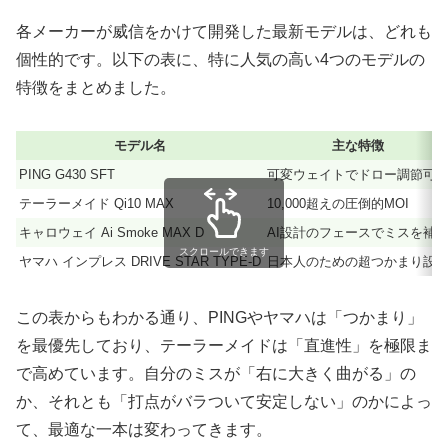
各メーカーが威信をかけて開発した最新モデルは、どれも
個性的です。以下の表に、特に人気の高い4つのモデルの
特徴をまとめました。
モデル名
主な特徴
PING G430 SFT
可変ウェイトでドロー調節可
テーラーメイド Qi10 MAX
10,000超えの圧倒的MOI
キャロウェイ Ai Smoke MAX D
AI設計のフェースでミスを補
スクロールできます
ヤマハ インプレス DRIVE STAR TYPE-D
日本人のための超つかまり設
この表からもわかる通り、PINGやヤマハは「つかまり」
を最優先しており、テーラーメイドは「直進性」を極限ま
で高めています。自分のミスが「右に大きく曲がる」の
か、それとも「打点がバラついて安定しない」のかによっ
て、最適な一本は変わってきます。