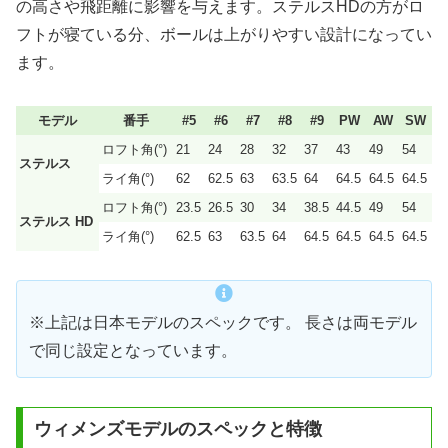
の高さや飛距離に影響を与えます。ステルスHDの方がロ
フトが寝ている分、ボールは上がりやすい設計になってい
ます。
モデル
番手
#5
#6
#7
#8
#9
PW
AW
SW
ロフト角(°)
21
24
28
32
37
43
49
54
ステルス
ライ角(°)
62
62.5
63
63.5
64
64.5
64.5
64.5
ロフト角(°)
23.5
26.5
30
34
38.5
44.5
49
54
ステルス HD
ライ角(°)
62.5
63
63.5
64
64.5
64.5
64.5
64.5
※上記は日本モデルのスペックです。 長さは両モデル
で同じ設定となっています。
ウィメンズモデルのスペックと特徴