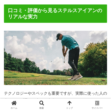
口コミ・評価から見るステルスアイアンの
リアルな実力
テクノロジーやスペックも重要ですが、実際に使った人の
声はクラブ選びの大きな参考になります。ここでは、ステ
ルスアイアンに関する様々な口コミや評価をまとめ、その
ホーム
検索
トップ
サイドバー