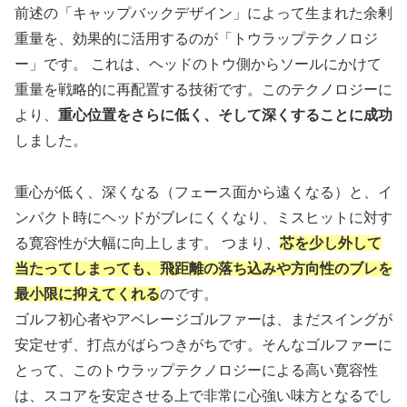
前述の「キャップバックデザイン」によって生まれた余剰
重量を、効果的に活用するのが「トウラップテクノロジ
ー」です。 これは、ヘッドのトウ側からソールにかけて
重量を戦略的に再配置する技術です。このテクノロジーに
より、
重心位置をさらに低く、そして深くすることに成功
しました。
重心が低く、深くなる（フェース面から遠くなる）と、イ
ンパクト時にヘッドがブレにくくなり、ミスヒットに対す
る寛容性が大幅に向上します。 つまり、
芯を少し外して
当たってしまっても、飛距離の落ち込みや方向性のブレを
最小限に抑えてくれる
のです。
ゴルフ初心者やアベレージゴルファーは、まだスイングが
安定せず、打点がばらつきがちです。そんなゴルファーに
とって、このトウラップテクノロジーによる高い寛容性
は、スコアを安定させる上で非常に心強い味方となるでし