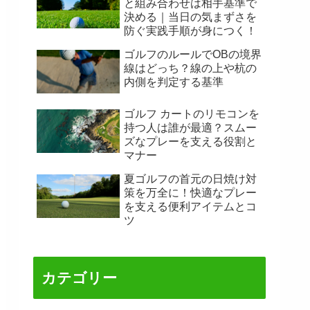
と組み合わせは相手基準で
決める｜当日の気まずさを
防ぐ実践手順が身につく！
ゴルフのルールでOBの境界
線はどっち？線の上や杭の
内側を判定する基準
ゴルフ カートのリモコンを
持つ人は誰が最適？スムー
ズなプレーを支える役割と
マナー
夏ゴルフの首元の日焼け対
策を万全に！快適なプレー
を支える便利アイテムとコ
ツ
カテゴリー