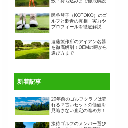
数・持ち込みまで徹底解説
民谷琴子（KOTOKO）のゴ
ルフと刺青の真相！実力や
プロフィールを徹底解説
遠藤製作所のアイアン名器
を徹底解剖！OEMの噂から
選び方まで
新着記事
20年前のゴルフクラブは売
れる？古いセットの価値を
見逃さない査定の進め方！
接待ゴルフのメンバー選び