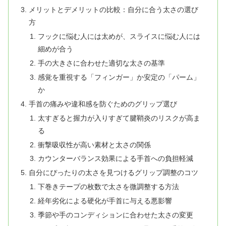
メリットとデメリットの比較：自分に合う太さの選び
方
フックに悩む人には太めが、スライスに悩む人には
細めが合う
手の大きさに合わせた適切な太さの基準
感覚を重視する「フィンガー」か安定の「パーム」
か
手首の痛みや違和感を防ぐためのグリップ選び
太すぎると握力が入りすぎて腱鞘炎のリスクが高ま
る
衝撃吸収性が高い素材と太さの関係
カウンターバランス効果による手首への負担軽減
自分にぴったりの太さを見つけるグリップ調整のコツ
下巻きテープの枚数で太さを微調整する方法
経年劣化による硬化が手首に与える悪影響
季節や手のコンディションに合わせた太さの変更