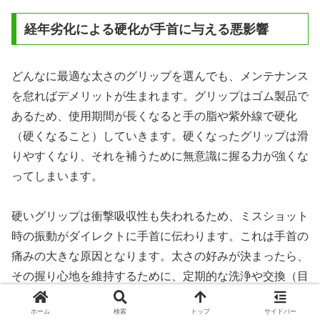
経年劣化による硬化が手首に与える悪影響
どんなに最適な太さのグリップを選んでも、メンテナンス
を怠ればデメリットが生まれます。グリップはゴム製品で
あるため、使用期間が長くなると手の脂や紫外線で硬化
（硬くなること）していきます。硬くなったグリップは滑
りやすくなり、それを補うために無意識に握る力が強くな
ってしまいます。
硬いグリップは衝撃吸収性も失われるため、ミスショット
時の振動がダイレクトに手首に伝わります。これは手首の
痛みの大きな原因となります。太さの好みが決まったら、
その握り心地を維持するために、定期的な洗浄や交換（目
安は1年に1回、または40ラウンドに1回）を心がけましょ
ホーム
検索
トップ
サイドバー
う。