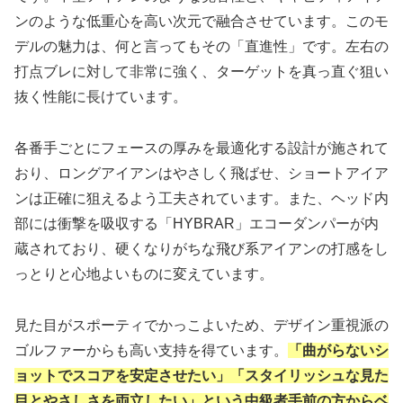
ンのような低重心を高い次元で融合させています。このモ
デルの魅力は、何と言ってもその「直進性」です。左右の
打点ブレに対して非常に強く、ターゲットを真っ直ぐ狙い
抜く性能に長けています。
各番手ごとにフェースの厚みを最適化する設計が施されて
おり、ロングアイアンはやさしく飛ばせ、ショートアイア
ンは正確に狙えるよう工夫されています。また、ヘッド内
部には衝撃を吸収する「HYBRAR」エコーダンパーが内
蔵されており、硬くなりがちな飛び系アイアンの打感をし
っとりと心地よいものに変えています。
見た目がスポーティでかっこよいため、デザイン重視派の
ゴルファーからも高い支持を得ています。
「曲がらないシ
ョットでスコアを安定させたい」「スタイリッシュな見た
目とやさしさを両立したい」という中級者手前の方からベ