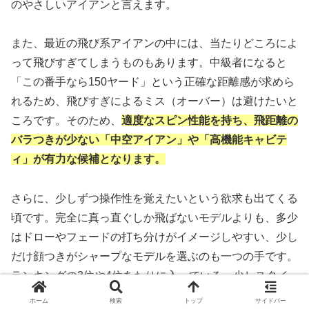
のやさしいアイアンと言えます。
また、最近の飛び系アイアンの中には、当たりどころによ
って飛びすぎてしまうものもあります。中級者になると
「この番手なら150ヤード」という正確な距離感が求めら
れるため、飛びすぎによるミス（オーバー）は避けたいと
ころです。そのため、
適度なスピン性能を持ち、飛距離の
バラつきが少ない「中空アイアン」や「高機能キャビテ
ィ」が有力な候補となります。
さらに、少しずつ操作性を覚えたいという欲求も出てくる
頃です。完全に真っ直ぐしか飛ばないモデルよりも、多少
はドローやフェードの打ち分けがイメージしやすい、少し
だけ顔つきがシャープなモデルを選ぶのも一つの手です。
ランキングの3位や4位あたりに入っている、少しスタイ
リッシュなモデルが狙い目かもしれません。
ホーム
検索
トップ
サイドバー