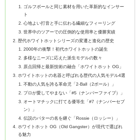
ゴルフボールと同じ素材を用いた革新的なインサー
ト
心地よい打音と手に伝わる繊細なフィーリング
世界中のツアーでの圧倒的な使用率と優勝実績
歴代ホワイトホットシリーズの変遷と進化の歴史
2000年の衝撃！初代ホワイトホットの誕生
多様なニーズに応えた派生モデルの数々
原点回帰と最新技術の融合「ホワイトホット OG」
ホワイトホットの名器と呼ばれる歴代の人気モデル4選
不動の人気を誇る革命児「2-Ball（2ボール）」
プロが愛してやまない「#5（ナンバーファイブ）」
オートマチックに打てる優等生「#7（ナンバーセブ
ン）」
伝説のパターの名を継ぐ「Rossie（ロッシー）」
ホワイトホット OG（Old Gangster）が現代で選ばれ
る魅力