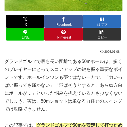
X
Facebook
はてブ
LINE
Pinterest
コピー
2026.01.08
グランドゴルフで最も長い距離である50mホールは、多く
のプレイヤーにとってスコアアップの鍵を握る重要なポイ
ントです。ホールインワンも夢ではない一方で、「力いっ
ぱい振っても届かない」「飛ばそうとすると、あらぬ方向
にボールが…」といった悩みを抱えている方も少なくない
でしょう。実は、50mショットは単なる力任せのスイング
では攻略できません。
この記事では、
グランドゴルフで50mを安定して打つため