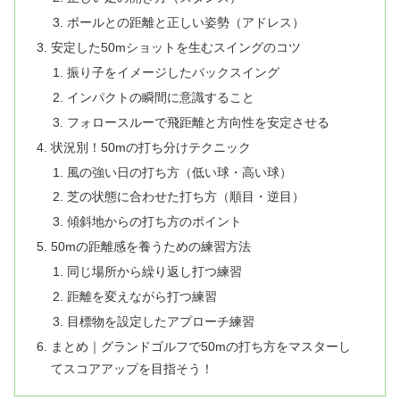
ボールとの距離と正しい姿勢（アドレス）
安定した50mショットを生むスイングのコツ
振り子をイメージしたバックスイング
インパクトの瞬間に意識すること
フォロースルーで飛距離と方向性を安定させる
状況別！50mの打ち分けテクニック
風の強い日の打ち方（低い球・高い球）
芝の状態に合わせた打ち方（順目・逆目）
傾斜地からの打ち方のポイント
50mの距離感を養うための練習方法
同じ場所から繰り返し打つ練習
距離を変えながら打つ練習
目標物を設定したアプローチ練習
まとめ｜グランドゴルフで50mの打ち方をマスターし
てスコアアップを目指そう！