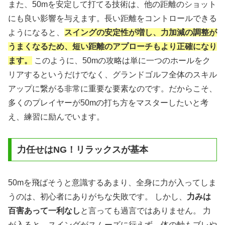
また、50mを安定して打てる技術は、他の距離のショット
にも良い影響を与えます。長い距離をコントロールできる
ようになると、
スイングの安定性が増し、力加減の調整が
うまくなるため、短い距離のアプローチもより正確になり
ます。
このように、50mの攻略は単に一つのホールをク
リアするというだけでなく、グランドゴルフ全体のスキル
アップに繋がる非常に重要な要素なのです。だからこそ、
多くのプレイヤーが50mの打ち方をマスターしたいと考
え、練習に励んでいます。
力任せはNG！リラックスが基本
50mを飛ばそうと意識するあまり、全身に力が入ってしま
うのは、初心者にありがちな失敗です。 しかし、
力みは
百害あって一利なし
と言っても過言ではありません。 力
が入ると、スイングがスムーズに行えず、体の軸もブレや