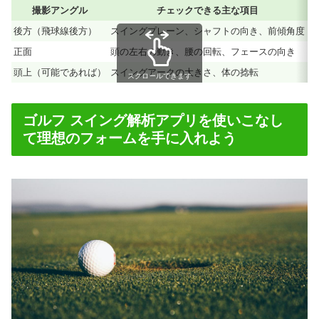
撮影アングル
チェックできる主な項目
後方（飛球線後方）
スイングプレーン、シャフトの向き、前傾角度
手
正面
頭の左右の動き、腰の回転、フェースの向き
胸
頭上（可能であれば）
スイングアークの大きさ、体の捻転
高
スクロールできます
ゴルフ スイング解析アプリを使いこなし
て理想のフォームを手に入れよう