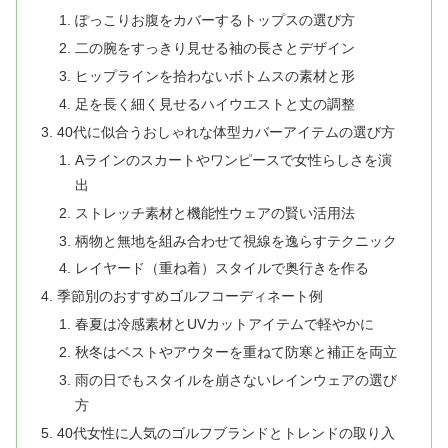
ぽっこりお腹をカバーするトップスの選び方
二の腕をすっきり見せる袖の長さとデザイン
ヒップラインを拾わないボトムスの素材と形
足を長く細く見せるハイウエストと丈の調整
40代に似合うおしゃれな体型カバーアイテムの選び方
Aラインのスカートやワンピースで女性らしさを演
出
ストレッチ素材と機能性ウェアの賢い活用法
柄物と無地を組み合わせて視線を逸らすテクニック
レイヤード（重ね着）スタイルで奥行きを作る
季節別のおすすめゴルフコーディネート例
春夏は冷感素材とUVカットアイテムで軽やかに
秋冬はベストやアウターを重ねて防寒と補正を両立
雨の日でもスタイルを崩さないレインウェアの選び
方
40代女性に人気のゴルフブランドとトレンドの取り入