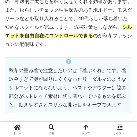
め、相対的に太ももを細く見せてくれる効果があります。
また、秋らしいチェック柄や深みのあるボルドー、モスグ
リーンなどを取り入れることで、40代らしい落ち着いた
知的なスタイルが完成します。防寒対策をしながら、
シル
エットを自由自在にコントロールできる
のが秋冬ファッシ
ョンの醍醐味です。
秋冬の重ね着で注意したいのは「着ぶくれ」です。着
込みすぎて腕が回りにくくなったり、ダルマのような
シルエットにならないよう、ベストやアウターは脇の
部分がストレッチ素材に切り替わっているものを選ぶ
と、動きやすさとスリムな見た目をキープできます。
雨の日でもスタイルを崩さないレインウェアの
ホーム
検索
トップ
サイドバー
選び方