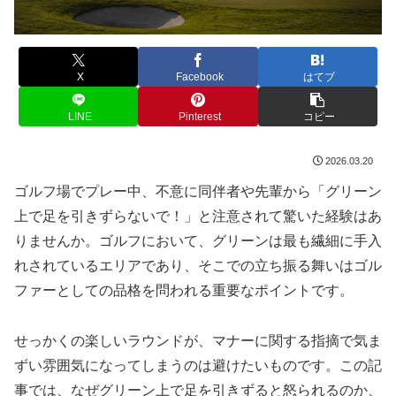
X
Facebook
はてブ
LINE
Pinterest
コピー
2026.03.20
ゴルフ場でプレー中、不意に同伴者や先輩から「グリーン
上で足を引きずらないで！」と注意されて驚いた経験はあ
りませんか。ゴルフにおいて、グリーンは最も繊細に手入
れされているエリアであり、そこでの立ち振る舞いはゴル
ファーとしての品格を問われる重要なポイントです。
せっかくの楽しいラウンドが、マナーに関する指摘で気ま
ずい雰囲気になってしまうのは避けたいものです。この記
事では、なぜグリーン上で足を引きずると怒られるのか、