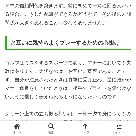
ド中の信頼関係を築きます。特に初めて一緒に回る人がい
る場合、こうした配慮ができるかどうかで、その後の人間
関係が大きく変わることも少なくありません。
お互いに気持ちよくプレーするための心掛け
ゴルフはミスをするスポーツであり、マナーにおいても失
敗はあります。大切なのは、お互いに寛容であることで
す。自分が注意されたときは真摯に受け止め、逆に誰かが
マナー違反をしていたときは、相手のプライドを傷つけな
いように優しく伝えられるようになりたいものです。
グリーン上での立ち振る舞いは、一朝一夕で身につくもの
ではありません。しかし、意識し続けることで、自然と体
が覚えます。数年後には、あなたが初心者の方に対して、
ホーム
検索
トップ
サイドバー