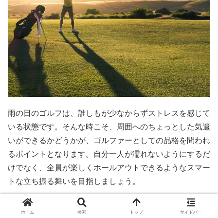
雨の日のゴルフは、誰しもが少なからずストレスを感じて
いる状態です。そんな時こそ、周囲へのちょっとした気遣
いができるかどうかが、ゴルファーとしての品格を問われ
るポイントとなります。自分一人が濡れないようにするだ
けでなく、全員が楽しくホールアウトできるようなスマー
トな立ち振る舞いを目指しましょう。
傘のしずくを払う方向への気遣い
ホーム
検索
トップ
サイドバー