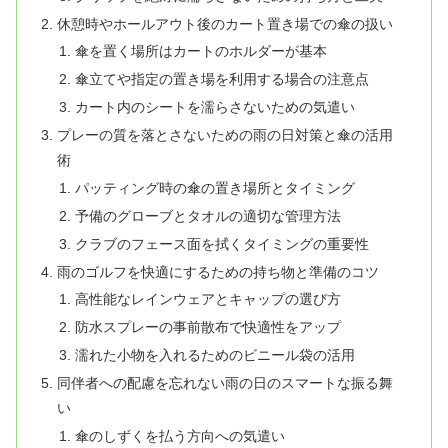
休憩時やホールアウト後のカート置き場での傘の扱い
傘を置く場所はカートのホルダーが基本
傘立てや指定の置き場を利用する場合の注意点
カート内のシートを濡らさないための気遣い
プレーの質を落とさないための雨の日対策と傘の活用
術
パッティング時の傘の置き場所とタイミング
予備のグローブとタオルの適切な管理方法
クラブのフェース面を拭くタイミングの重要性
雨のゴルフを快適にするための持ち物と準備のコツ
高性能なレインウェアとキャップの選び方
防水スプレーの事前散布で快適性をアップ
濡れた小物を入れるためのビニール袋の活用
同伴者への配慮を忘れない雨の日のスマートな振る舞
い
傘のしずくを払う方向への気遣い